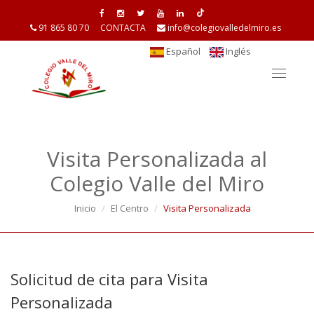
91 865 80 70
CONTACTA
info@colegiovalledelmiro.es
Español
Inglés
Toggle
navigat
Visita Personalizada al
Colegio Valle del Miro
Inicio
El Centro
Visita Personalizada
Solicitud de cita para Visita
Personalizada