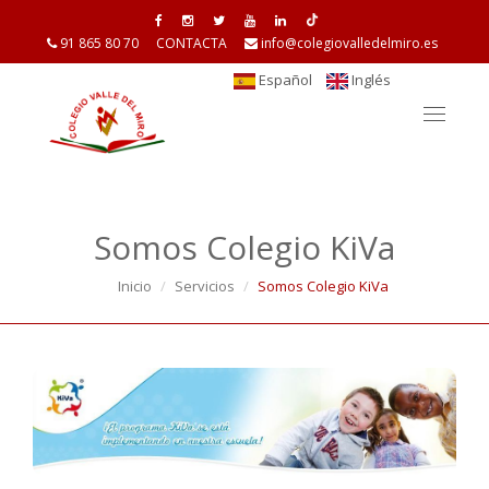
91 865 80 70
CONTACTA
info@colegiovalledelmiro.es
Español
Inglés
Toggle
navigat
Somos Colegio KiVa
Inicio
Servicios
Somos Colegio KiVa