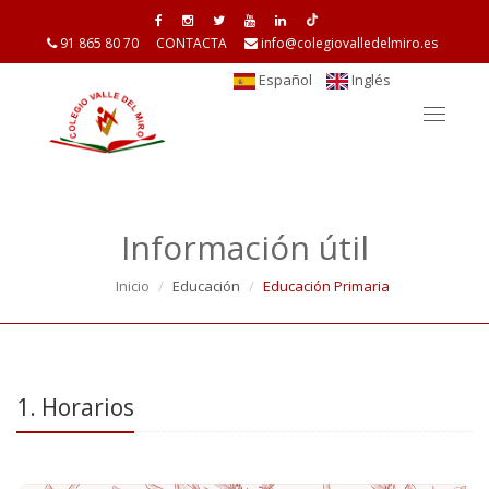
91 865 80 70
CONTACTA
info@colegiovalledelmiro.es
Español
Inglés
Toggle
navigat
Información útil
Inicio
Educación
Educación Primaria
1. Horarios