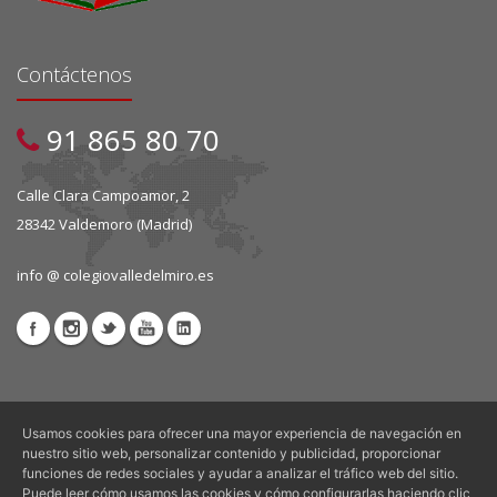
Contáctenos
91 865 80 70
Calle Clara Campoamor, 2
28342 Valdemoro (Madrid)
info @ colegiovalledelmiro.es
Usamos cookies para ofrecer una mayor experiencia de navegación en
nuestro sitio web, personalizar contenido y publicidad, proporcionar
funciones de redes sociales y ayudar a analizar el tráfico web del sitio.
Copyright © 2026 Espacios Educativos, S.C.M. - Todos los derechos
Puede leer cómo usamos las cookies y cómo configurarlas haciendo clic