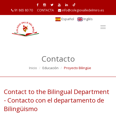
91 865 80 70
CONTACTA
info@colegiovalledelmiro.es
Español
Inglés
Toggle
navigat
Contacto
Inicio
Educación
Proyecto Bilingüe
Contact to the Bilingual Department
- Contacto con el departamento de
Bilingüismo